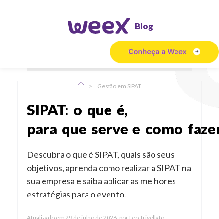
Blog
>
Gestão em SIPAT
SIPAT: o que é,
para que serve e como faz
Descubra o que é SIPAT, quais são seus
objetivos, aprenda como realizar a SIPAT na
sua empresa e saiba aplicar as melhores
estratégias para o evento.
Atualizado em
29 de julho de 2026
por
Leo Trivellato