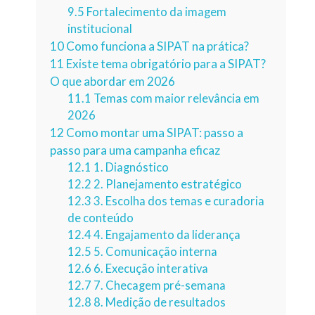
9.5
Fortalecimento da imagem
institucional
10
Como funciona a SIPAT na prática?
11
Existe tema obrigatório para a SIPAT?
O que abordar em 2026
11.1
Temas com maior relevância em
2026
12
Como montar uma SIPAT: passo a
passo para uma campanha eficaz
12.1
1. Diagnóstico
12.2
2. Planejamento estratégico
12.3
3. Escolha dos temas e curadoria
de conteúdo
12.4
4. Engajamento da liderança
12.5
5. Comunicação interna
12.6
6. Execução interativa
12.7
7. Checagem pré-semana
12.8
8. Medição de resultados