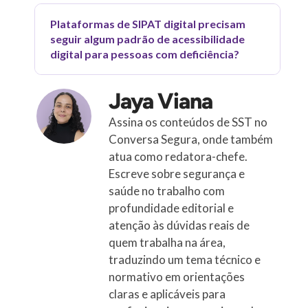
Não, desde que a empresa ofereça
apoio de um facilitador. Estudos sobre
curva de aprendizado da interface:
Plataformas de SIPAT digital precisam
suporte adequado e meios alternativos
onboarding digital corporativo indicam
seguir algum padrão de acessibilidade
quanto menor, mais uniforme é a adesão
de acesso. A CLT, no art. 157,
que uma única experiência guiada reduz
digital para pessoas com deficiência?
entre perfis diferentes.
estabelece que é obrigação do
em até 70% as chamadas ao suporte nas
Sim. O Decreto 5.296/2004 e a Lei
empregador instruir os trabalhadores
primeiras 48 horas de uso. Materiais de
Jaya Viana
Brasileira de Inclusão (Lei 13.146/2015)
quanto às precauções a serem tomadas
apoio simples, como um guia impresso
Assina os conteúdos de SST no
estabelecem que sistemas e
para evitar acidentes, o que inclui
de dois passos ou um vídeo curto de
Conversa Segura, onde também
plataformas digitais utilizados no
garantir as condições para participação
demonstração, também aumentam
atua como redatora-chefe.
contexto do trabalho devem ser
em campanhas de prevenção como a
Escreve sobre segurança e
significativamente a autonomia dos
acessíveis a pessoas com deficiência. O
saúde no trabalho com
SIPAT. A recusa sem justificativa pode
participantes com menor letramento
padrão técnico de referência é o WCAG
profundidade editorial e
ser enquadrada como descumprimento
digital.
atenção às dúvidas reais de
2.1 (Web Content Accessibility
de obrigação funcional, mas a empresa
quem trabalha na área,
Guidelines), desenvolvido pelo W3C,
tem o dever de remover barreiras antes
traduzindo um tema técnico e
que define critérios de acessibilidade
de aplicar qualquer medida disciplinar.
normativo em orientações
para contraste, navegação por teclado,
claras e aplicáveis para