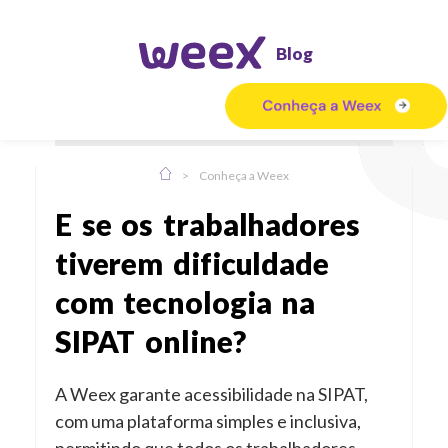
Blog
>
Conheça a Weex
E se os trabalhadores
tiverem dificuldade
com tecnologia na
SIPAT online?
A Weex garante acessibilidade na SIPAT,
com uma plataforma simples e inclusiva,