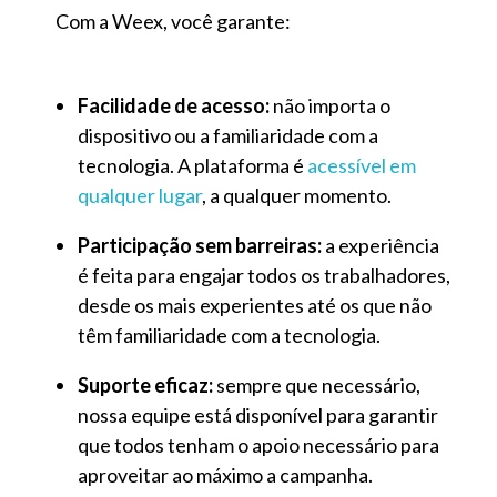
Com a Weex, você garante:
Facilidade de acesso:
não importa o
dispositivo ou a familiaridade com a
tecnologia. A plataforma é
acessível em
qualquer lugar
, a qualquer momento.
Participação sem barreiras:
a experiência
é feita para engajar todos os trabalhadores,
desde os mais experientes até os que não
têm familiaridade com a tecnologia.
Suporte eficaz:
sempre que necessário,
nossa equipe está disponível para garantir
que todos tenham o apoio necessário para
aproveitar ao máximo a campanha.