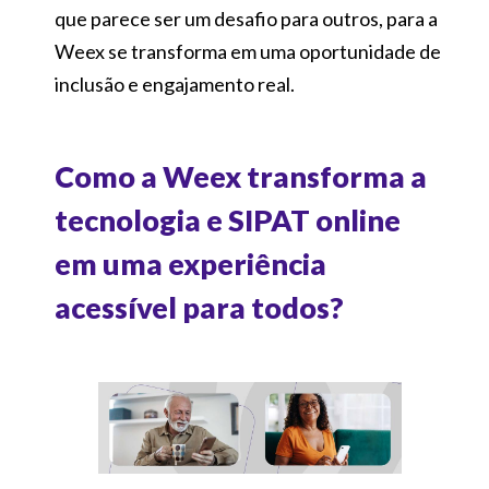
que parece ser um desafio para outros, para a
Weex se transforma em uma oportunidade de
inclusão e engajamento real.
Como a Weex transforma a
tecnologia e SIPAT online
em uma experiência
acessível para todos?