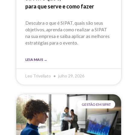
para que serve e como fazer
Descubra o que é SIPAT, quais são seus
objetivos, aprenda como realizar a SIPAT
na sua empresa e saiba aplicar as melhores
estratégias para o evento.
LEIA MAIS →
Leo Trivellato
julho 29, 2026
GESTÃO EM SIPAT