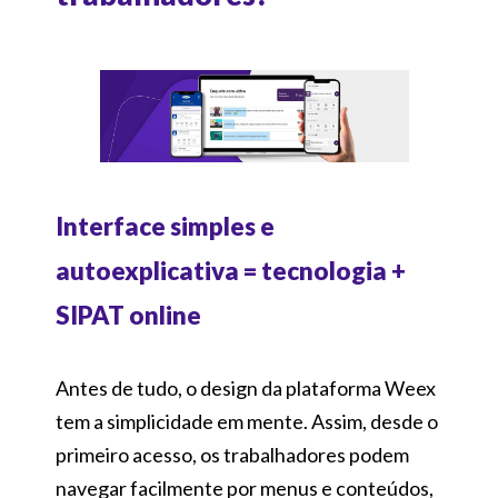
Interface simples e
autoexplicativa = tecnologia +
SIPAT online
Antes de tudo, o design da plataforma Weex
tem a simplicidade em mente. Assim, desde o
primeiro acesso, os trabalhadores podem
navegar facilmente por menus e conteúdos,