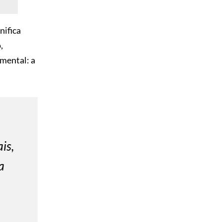
nifica
,
mental: a
is,
a