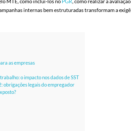
 pelo MTE, como incluí-los no
PGR
, como realizar a avaliação
campanhas internas bem estruturadas transformam a exigên
para as empresas
trabalho: o impacto nos dados de SST
2: obrigações legais do empregador
exposto?