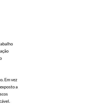
rabalho
zação
 o
co. Em vez
 exposto a
iscos
cável.