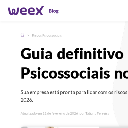
Blog
>
Riscos Psicossociais
Compartilhe:
Guia definitivo
Psicossociais 
Sua empresa está pronta para lidar com os risco
2026.
Atualizado em
11 de fevereiro de 2026
por
Tatiana Ferreira