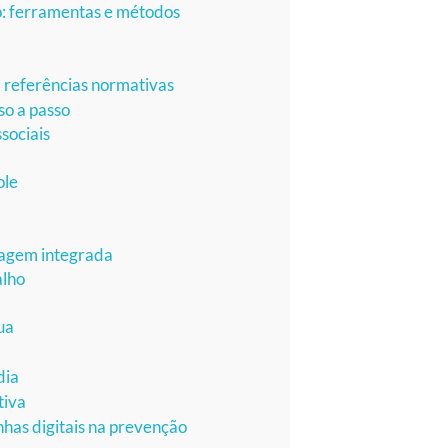
ho: ferramentas e métodos
m referências normativas
so a passo
sociais
ole
dagem integrada
alho
ua
a
dia
tiva
has digitais na prevenção