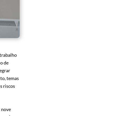
 trabalho
io de
egrar
nto, temas
s riscos
s nove