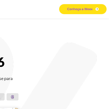
26
se para