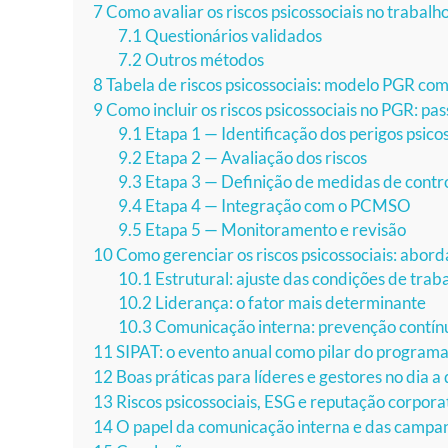
7
Como avaliar os riscos psicossociais no trabal
7.1
Questionários validados
7.2
Outros métodos
8
Tabela de riscos psicossociais: modelo PGR co
9
Como incluir os riscos psicossociais no PGR: pas
9.1
Etapa 1 — Identificação dos perigos psicos
9.2
Etapa 2 — Avaliação dos riscos
9.3
Etapa 3 — Definição de medidas de contr
9.4
Etapa 4 — Integração com o PCMSO
9.5
Etapa 5 — Monitoramento e revisão
10
Como gerenciar os riscos psicossociais: abor
10.1
Estrutural: ajuste das condições de trab
10.2
Liderança: o fator mais determinante
10.3
Comunicação interna: prevenção contín
11
SIPAT: o evento anual como pilar do program
12
Boas práticas para líderes e gestores no dia a 
13
Riscos psicossociais, ESG e reputação corpora
14
O papel da comunicação interna e das campan