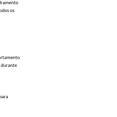
adramento
todos os
partamento
i durante
o
 para