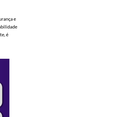
urança e
abilidade
e, é