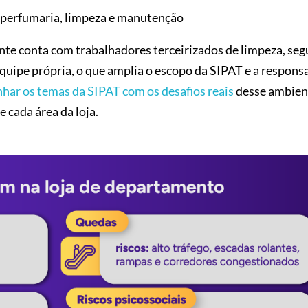
 perfumaria, limpeza e manutenção
te conta com trabalhadores terceirizados de limpeza, seg
pe própria, o que amplia o escopo da SIPAT e a respons
nhar os temas da SIPAT com os desafios reais
desse ambient
 cada área da loja.