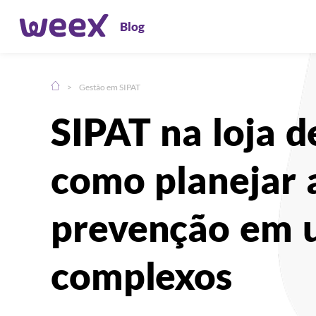
Blog
>
Gestão em SIPAT
Compartilhe:
SIPAT na loja 
como planejar 
prevenção em u
complexos