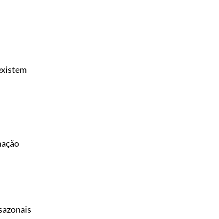
existem
nação
 sazonais