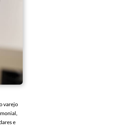
o varejo
imonial,
dares e