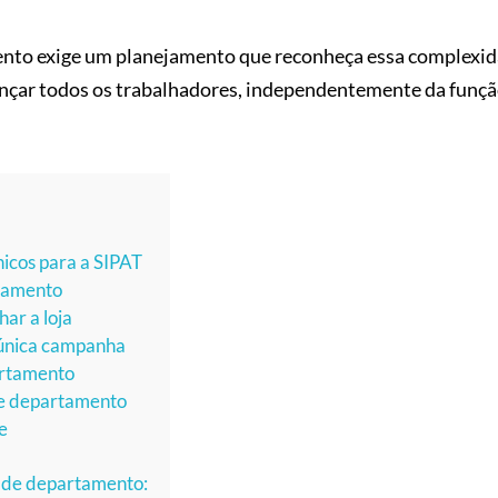
mento exige um planejamento que reconheça essa complexi
cançar todos os trabalhadores, independentemente da funçã
nicos para a SIPAT
rtamento
ar a loja
 única campanha
artamento
 de departamento
e
a de departamento: