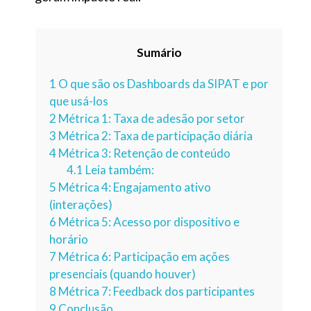
Sumário
1
O que são os Dashboards da SIPAT e por
que usá-los
2
Métrica 1: Taxa de adesão por setor
3
Métrica 2: Taxa de participação diária
4
Métrica 3: Retenção de conteúdo
4.1
Leia também:
5
Métrica 4: Engajamento ativo
(interações)
6
Métrica 5: Acesso por dispositivo e
horário
7
Métrica 6: Participação em ações
presenciais (quando houver)
8
Métrica 7: Feedback dos participantes
9
Conclusão