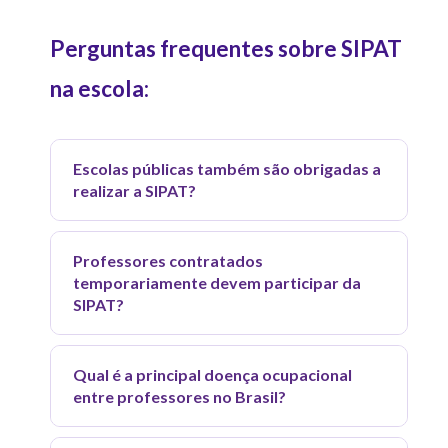
Perguntas frequentes sobre SIPAT
na escola:
Escolas públicas também são obrigadas a
realizar a SIPAT?
Sim. A obrigatoriedade da SIPAT se
Professores contratados
aplica a qualquer empregador, público
temporariamente devem participar da
ou privado, que possua CIPA
SIPAT?
constituída. Escolas públicas municipais,
Sim. Trabalhadores com contrato
estaduais e federais que atingem o
Qual é a principal doença ocupacional
temporário têm os mesmos direitos em
número mínimo de trabalhadores
entre professores no Brasil?
matéria de saúde e segurança do
previsto no quadro I da NR-5 devem
trabalho que os efetivos. Durante o
A disfonia ocupacional, distúrbio que
realizar a SIPAT anualmente, assim