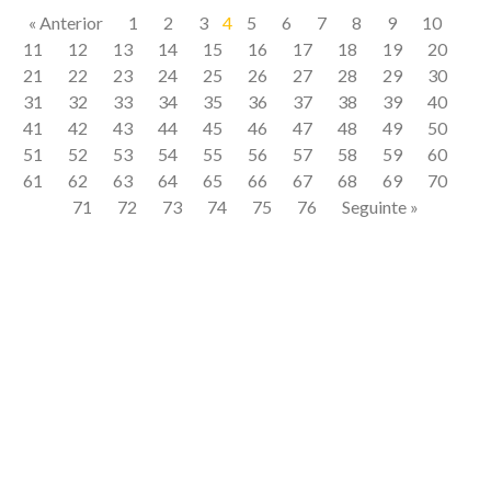
« Anterior
1
2
3
4
5
6
7
8
9
10
11
12
13
14
15
16
17
18
19
20
21
22
23
24
25
26
27
28
29
30
31
32
33
34
35
36
37
38
39
40
41
42
43
44
45
46
47
48
49
50
51
52
53
54
55
56
57
58
59
60
61
62
63
64
65
66
67
68
69
70
71
72
73
74
75
76
Seguinte »
Quer receber
conteúdos
exclusivos
no seu e-mail?
Assine nossa Newsletter!