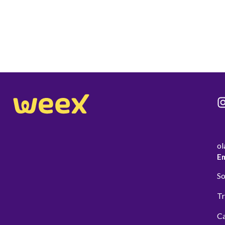
ol
E
So
Tr
Ca