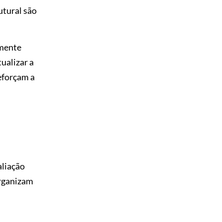
utural são
amente
ualizar a
eforçam a
aliação
organizam