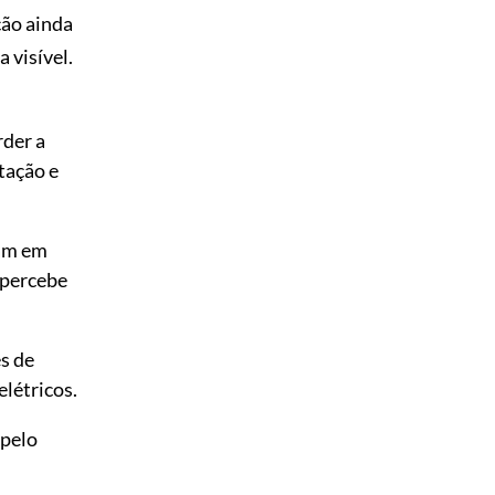
ção ainda
 visível.
rder a
tação e
lam em
 percebe
s de
elétricos.
 pelo