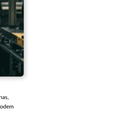
nas,
 podem