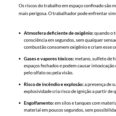
Os riscos do trabalho em espaço confinado são 
mais perigosa. O trabalhador pode enfrentar simu
Atmosfera deficiente de oxigênio:
quando o te
consciência em segundos, sem qualquer sensaç
combustão consomem oxigênio e criam esse cen
Gases e vapores tóxicos:
metano, sulfeto de 
espaços fechados e podem causar intoxicação
pelo olfato ou pela visão.
Risco de incêndio e explosão:
a presença de s
explosividade cria risco de ignição a partir de
Engolfamento:
em silos e tanques com materia
material em poucos segundos, sem possibilida