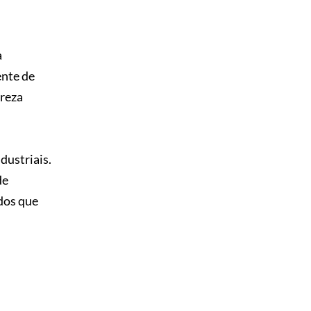
a
ente de
ureza
dustriais.
de
dos que