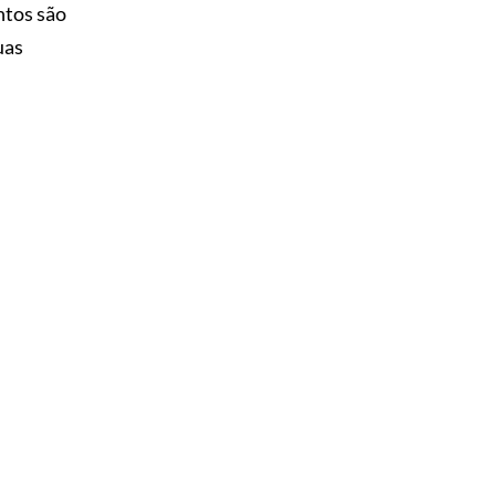
ntos são
uas