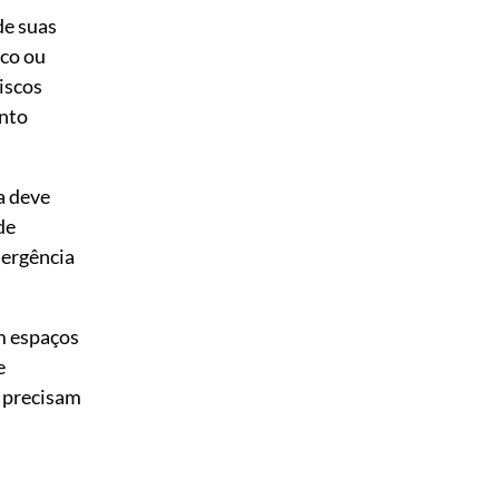
de suas
ico ou
iscos
unto
a deve
de
mergência
m espaços
e
e precisam