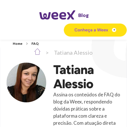
Blog
Home
FAQ
Posts in category:
>
Tatiana Alessio
FAQ
Tatiana
Alessio
Assina os conteúdos de FAQ do
blog da Weex, respondendo
dúvidas práticas sobre a
plataforma com clareza e
precisão. Com atuação direta