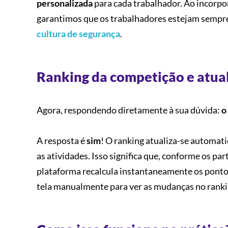
personalizada
para cada trabalhador. Ao incorpo
garantimos que os trabalhadores estejam sempr
cultura de segurança
.
Ranking da competição e atua
Agora, respondendo diretamente à sua dúvida:
o
A resposta é
sim
! O ranking atualiza-se automa
as atividades. Isso significa que, conforme os pa
plataforma recalcula instantaneamente os pontos 
tela manualmente para ver as mudanças no ranki