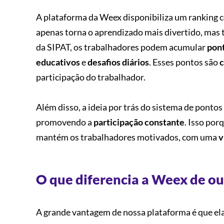
A plataforma da Weex disponibiliza um ranking 
apenas torna o aprendizado mais divertido, mas 
da SIPAT, os trabalhadores podem acumular
pon
educativos
e
desafios diários
. Esses pontos são
c
participação do trabalhador.
Além disso, a ideia por trás do sistema de pontos
promovendo a
participação constante
. Isso por
mantém os trabalhadores motivados, com uma
v
O que diferencia a Weex de ou
A grande vantagem de nossa plataforma é que el