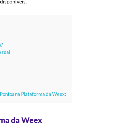
disponíveis.
s?
 real
 Pontos na Plataforma da Weex:
rma da Weex