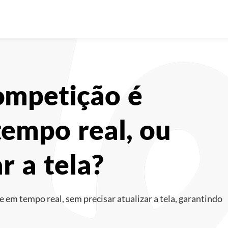
ompetição é
tempo real, ou
ar a tela?
em tempo real, sem precisar atualizar a tela, garantindo