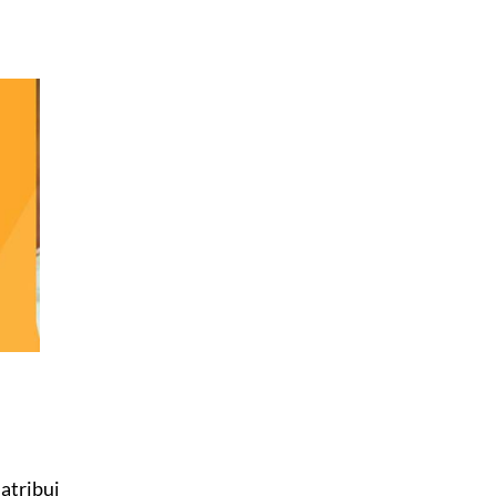
atribui