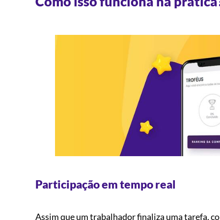
Como isso funciona na prática
Participação em tempo real
Assim que um trabalhador finaliza uma tarefa, co