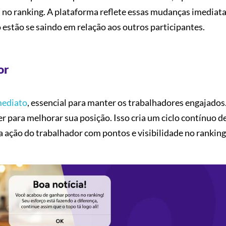
 no ranking. A plataforma reflete essas mudanças imediat
estão se saindo em relação aos outros participantes.
or
mediato
, essencial para manter os trabalhadores engajados.
r para melhorar sua posição. Isso cria um ciclo contínuo d
 ação do trabalhador com pontos e visibilidade no ranking