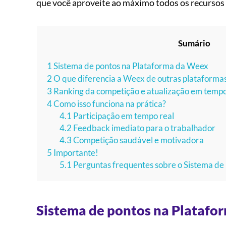
que você aproveite ao máximo todos os recursos 
Sumário
1
Sistema de pontos na Plataforma da Weex
2
O que diferencia a Weex de outras plataforma
3
Ranking da competição e atualização em tempo
4
Como isso funciona na prática?
4.1
Participação em tempo real
4.2
Feedback imediato para o trabalhador
4.3
Competição saudável e motivadora
5
Importante!
5.1
Perguntas frequentes sobre o Sistema de
Sistema de pontos na Platafo