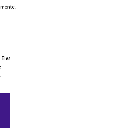
amente,
 Eles
e
.