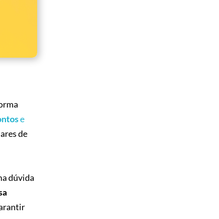
forma
ontos
e
ares de
ma dúvida
sa
arantir