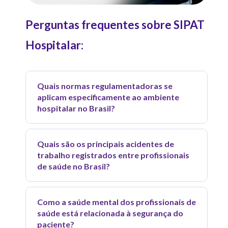
Perguntas frequentes sobre SIPAT
Hospitalar:
Quais normas regulamentadoras se
aplicam especificamente ao ambiente
hospitalar no Brasil?
O setor de saúde está sujeito a um
Quais são os principais acidentes de
conjunto amplo de Normas
trabalho registrados entre profissionais
Regulamentadoras, com destaque para
de saúde no Brasil?
a
NR-32 (Segurança e Saúde no
Segundo o
Observatório de Segurança e
Trabalho em Estabelecimentos de
Como a saúde mental dos profissionais de
Saúde no Trabalho (SmartLab/OIT)
, os
Assistência à Saúde)
, que é a principal
saúde está relacionada à segurança do
profissionais de enfermagem lideram os
norma voltada exclusivamente para esse
paciente?