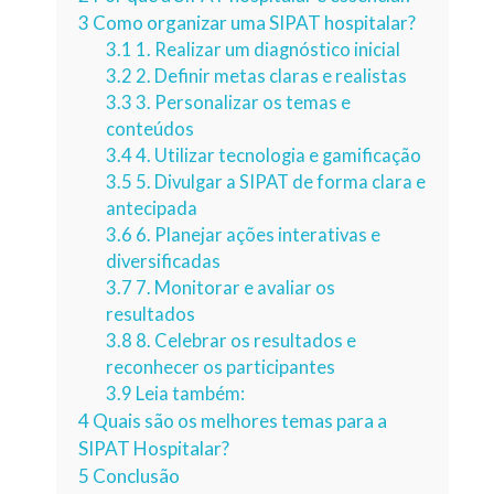
3
Como organizar uma SIPAT hospitalar?
3.1
1. Realizar um diagnóstico inicial
3.2
2. Definir metas claras e realistas
3.3
3. Personalizar os temas e
conteúdos
3.4
4. Utilizar tecnologia e gamificação
3.5
5. Divulgar a SIPAT de forma clara e
antecipada
3.6
6. Planejar ações interativas e
diversificadas
3.7
7. Monitorar e avaliar os
resultados
3.8
8. Celebrar os resultados e
reconhecer os participantes
3.9
Leia também:
4
Quais são os melhores temas para a
SIPAT Hospitalar?
5
Conclusão