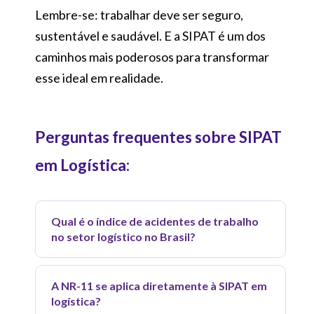
Lembre-se: trabalhar deve ser seguro,
sustentável e saudável. E a SIPAT é um dos
caminhos mais poderosos para transformar
esse ideal em realidade.
Perguntas frequentes sobre SIPAT
em Logística:
Qual é o índice de acidentes de trabalho
no setor logístico no Brasil?
Segundo dados do Observatório de
A NR-11 se aplica diretamente à SIPAT em
Segurança e Saúde no Trabalho, o setor
logística?
de transporte e armazenagem figura