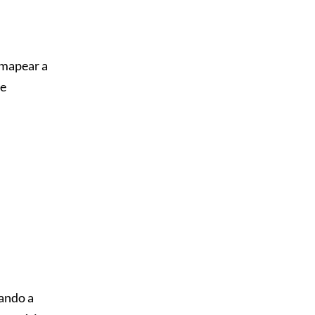
 mapear a
se
ando a