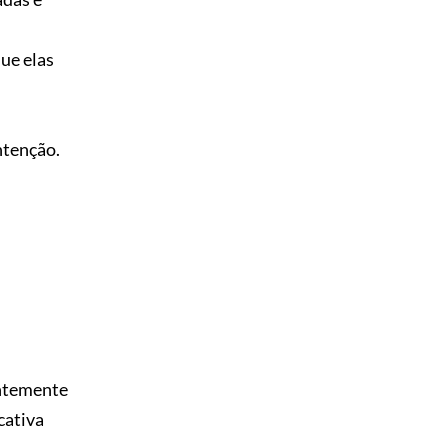
ue elas
ntenção.
entemente
cativa