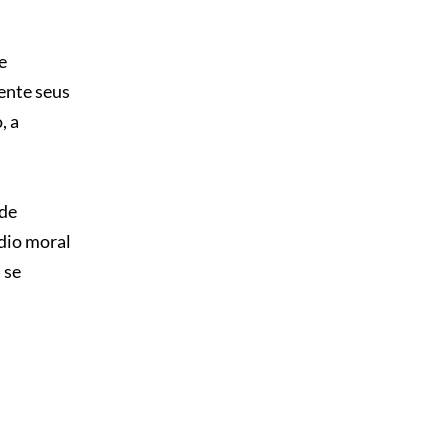
e
ente seus
, a
 de
édio moral
 se