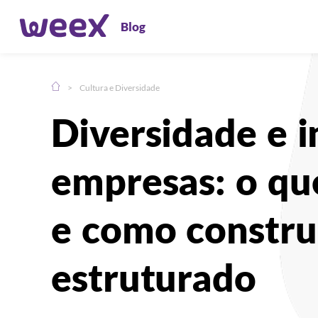
Blog
>
Cultura e Diversidade
Compartilhe:
Diversidade e i
empresas: o qu
e como constr
estruturado