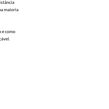
istância
na maioria
so e como
cável.