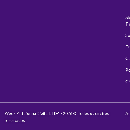
ol
E
So
Tr
Ca
Po
Có
Weex Plataforma Digital LTDA - 2026 © Todos os direitos
Ac
reservados