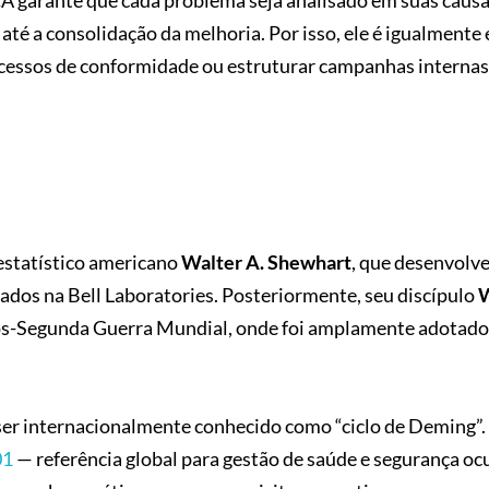
 garante que cada problema seja analisado em suas causas
é a consolidação da melhoria. Por isso, ele é igualmente 
ocessos de conformidade ou estruturar campanhas internas
estatístico americano
Walter A. Shewhart
, que desenvolv
dos na Bell Laboratories. Posteriormente, seu discípulo
pós-Segunda Guerra Mundial, onde foi amplamente adotado
ser internacionalmente conhecido como “ciclo de Deming”.
01
— referência global para gestão de saúde e segurança oc