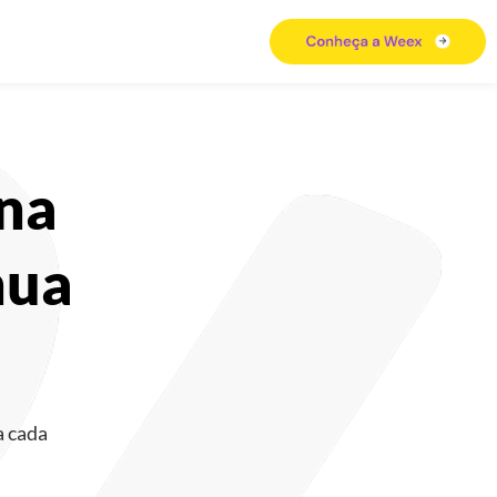
ona
nua
a cada