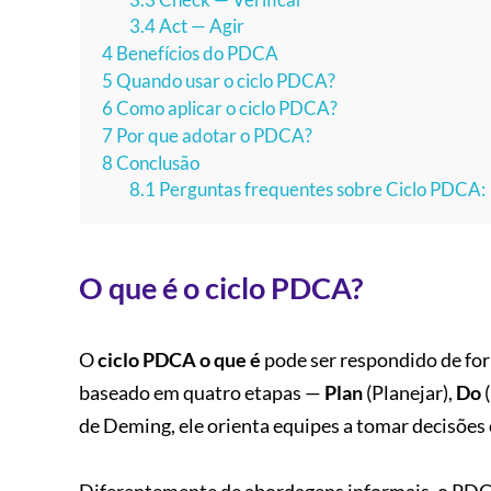
3.3
Check — Verificar
3.4
Act — Agir
4
Benefícios do PDCA
5
Quando usar o ciclo PDCA?
6
Como aplicar o ciclo PDCA?
7
Por que adotar o PDCA?
8
Conclusão
8.1
Perguntas frequentes sobre Ciclo PDCA:
O que é o ciclo PDCA?
O
ciclo PDCA o que é
pode ser respondido de for
baseado em quatro etapas —
Plan
(Planejar),
Do
(
de Deming, ele orienta equipes a tomar decisões