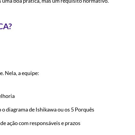
s uma boa prática, mas um requisito normativo.
DCA?
. Nela, a equipe:
elhoria
o o diagrama de Ishikawa ou os 5 Porquês
de ação com responsáveis e prazos