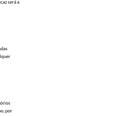
caz será a
adas
lquer
órios
ho, por