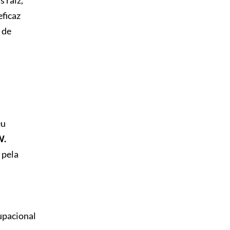
 raiz,
eficaz
 de
eu
W.
 pela
upacional