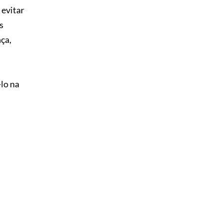
 evitar
s
ça,
-lo na