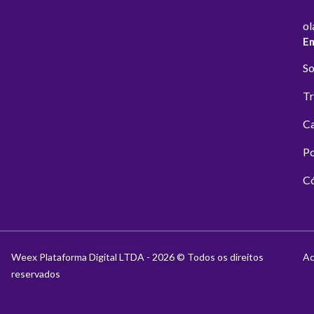
ol
E
So
Tr
Ca
Po
Có
Weex Plataforma Digital LTDA - 2026 © Todos os direitos
Ac
reservados