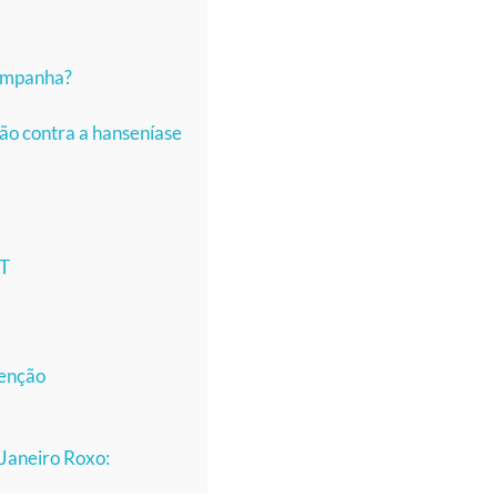
 campanha?
ão contra a hanseníase
MT
venção
Janeiro Roxo: