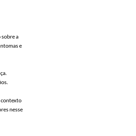
 sobre a
sintomas e
ça.
ios.
 contexto
ores nesse