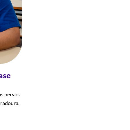
ase
os nervos
duradoura.