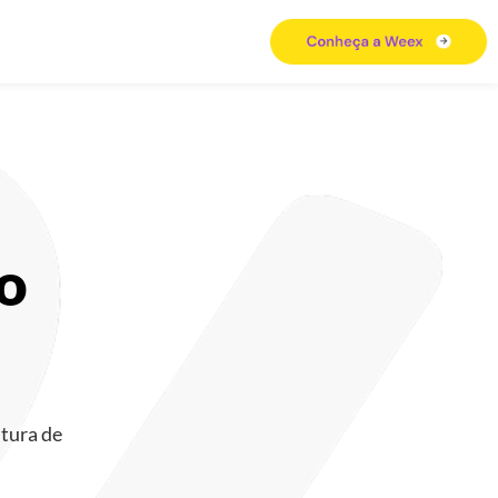
o
ltura de