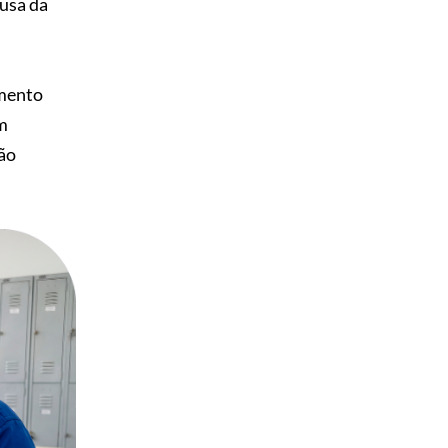
ausa da
amento
um
ção