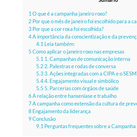
1
O que é a campanha janeiro roxo?
2
Por que o mês de janeiro foi escolhido para a
3
Por que a cor roxa foi escolhida?
4
A importância da conscientização e da prevenç
4.1
Leia também:
5
Como aplicar o janeiro roxo nas empresas
5.1
1. Campanhas de comunicação interna
5.2
2. Palestras e rodas de conversa
5.3
3. Ações integradas com a CIPA e o SES
5.4
4. Engajamento visual e simbólico
5.5
5. Parcerias com órgãos de saúde
6
A relação entre hanseníase e trabalho
7
A campanha como extensão da cultura de pre
8
Engajamento da liderança
9
Conclusão
9.1
Perguntas frequentes sobre a Campanha 