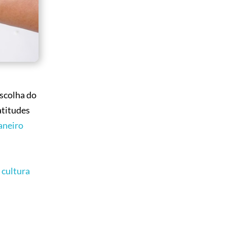
escolha do
atitudes
aneiro
 cultura