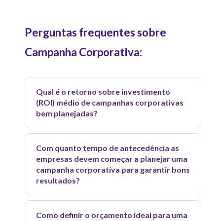
Perguntas frequentes sobre
Campanha Corporativa:
Qual é o retorno sobre investimento
(ROI) médio de campanhas corporativas
bem planejadas?
Pesquisas da Gallup sobre engajamento
Com quanto tempo de antecedência as
no trabalho indicam que empresas com
empresas devem começar a planejar uma
programas de comunicação interna e
campanha corporativa para garantir bons
campanhas corporativas estruturadas
resultados?
apresentam 21% mais lucratividade e
O artigo recomenda 5 meses de
17% mais produtividade do que aquelas
Como definir o orçamento ideal para uma
antecedência para campanhas anuais, e