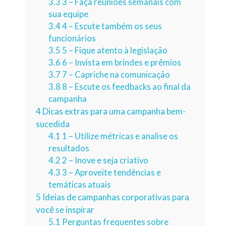
3.3
3 – Faça reuniões semanais com
sua equipe
3.4
4 – Escute também os seus
funcionários
3.5
5 – Fique atento à legislação
3.6
6 – Invista em brindes e prêmios
3.7
7 – Capriche na comunicação
3.8
8 – Escute os feedbacks ao final da
campanha
4
Dicas extras para uma campanha bem-
sucedida
4.1
1 – Utilize métricas e analise os
resultados
4.2
2 – Inove e seja criativo
4.3
3 – Aproveite tendências e
temáticas atuais
5
Ideias de campanhas corporativas para
você se inspirar
5.1
Perguntas frequentes sobre